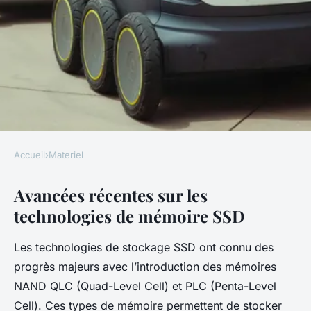
Accueil
›
Materiel
MATERIEL
Avancées récentes sur les
Quelles innovations récentes
technologies de mémoire SSD
en matière de stockage SSD ?
Les technologies de stockage SSD ont connu des
Anaïs
•
20 juillet 2025
•
4 min de lecture
progrès majeurs avec l’introduction des mémoires
NAND QLC (Quad-Level Cell) et PLC (Penta-Level
Cell). Ces types de mémoire permettent de stocker