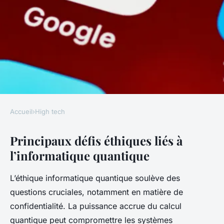
Accueil
›
High tech
HIGH TECH
Principaux défis éthiques liés à
Les Enjeux Éthiques de
l’informatique quantique
l'Informatique Quantique :
Défis et Perspectives
L’éthique informatique quantique soulève des
questions cruciales, notamment en matière de
Anaïs
•
20 juillet 2025
•
3 min de lecture
confidentialité. La puissance accrue du calcul
quantique peut compromettre les systèmes