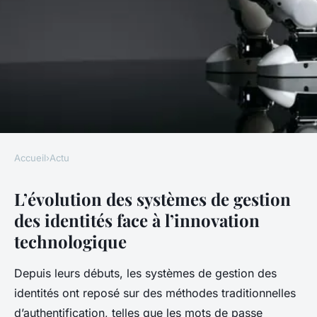
Accueil
›
Actu
ACTU
L’évolution des systèmes de gestion
Comment les systèmes de
des identités face à l’innovation
gestion des identités évoluent-
technologique
ils avec les nouvelles
technologies ?
Depuis leurs débuts, les systèmes de gestion des
identités ont reposé sur des méthodes traditionnelles
Anaïs
•
20 juillet 2025
•
6 min de lecture
d’authentification, telles que les mots de passe