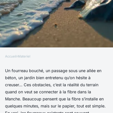
Accueil
›
Materiel
MATERIEL
Comment réussir son
Un fourreau bouché, un passage sous une allée en
béton, un jardin bien entretenu qu’on hésite à
accompagnement fibre dans la
creuser… Ces obstacles, c’est la réalité du terrain
Manche grâce aux forages
quand on veut se connecter à la fibre dans la
discrets
Manche. Beaucoup pensent que la fibre s’installe en
quelques minutes, mais sur le papier, tout est simple.
Séraphine
•
14/05/2026 12:09
•
10 min de lecture